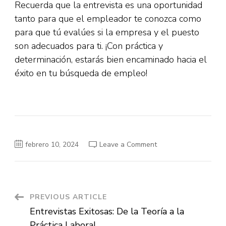
Recuerda que la entrevista es una oportunidad
tanto para que el empleador te conozca como
para que tú evalúes si la empresa y el puesto
son adecuados para ti. ¡Con práctica y
determinación, estarás bien encaminado hacia el
éxito en tu búsqueda de empleo!
on
febrero 10, 2024
Leave a Comment
Tus
Respuestas,
Tu
Éxito:
Dominando
la
Entrevista
Post
PREVIOUS ARTICLE
Laboral
Entrevistas Exitosas: De la Teoría a la
Navigation
Práctica Laboral