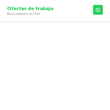
Skip
Ofertas de trabajo
to
Busca empleos en Chile
content
(Press
Enter)