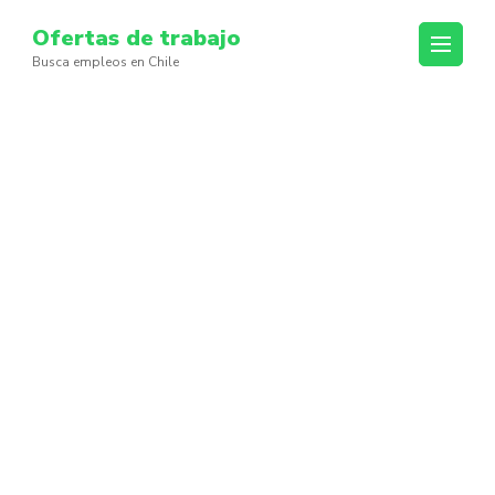
Skip
Ofertas de trabajo
to
Busca empleos en Chile
content
(Press
Enter)