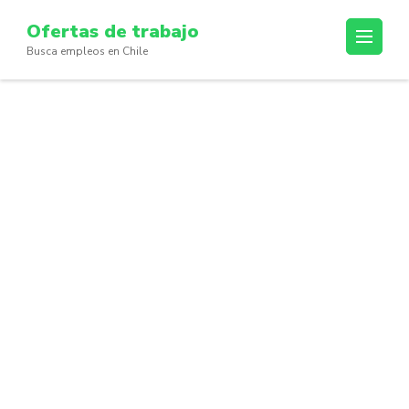
Skip
Ofertas de trabajo
to
Busca empleos en Chile
content
(Press
Enter)