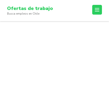
Skip
Ofertas de trabajo
to
Busca empleos en Chile
content
(Press
Enter)