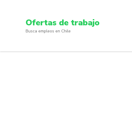
Skip
to
content
Ofertas de trabajo
(Press
Busca empleos en Chile
Enter)