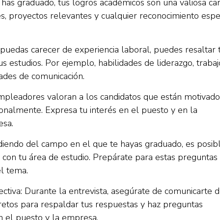
e has graduado, tus logros académicos son una valiosa ca
es, proyectos relevantes y cualquier reconocimiento espe
 puedas carecer de experiencia laboral, puedes resaltar 
us estudios. Por ejemplo, habilidades de liderazgo, trabaj
ades de comunicación.
empleadores valoran a los candidatos que están motivado
nalmente. Expresa tu interés en el puesto y en la
esa.
diendo del campo en el que te hayas graduado, es posib
 con tu área de estudio. Prepárate para estas preguntas
l tema.
ctiva: Durante la entrevista, asegúrate de comunicarte 
cretos para respaldar tus respuestas y haz preguntas
n el puesto y la empresa.