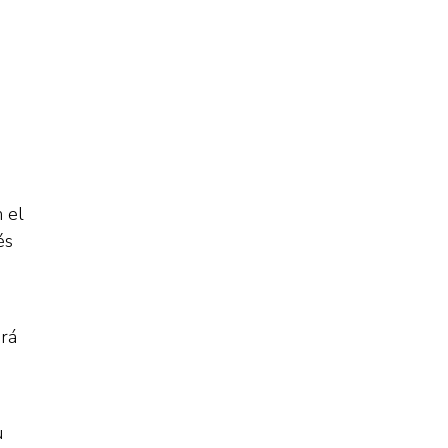
 el
és
ará
u