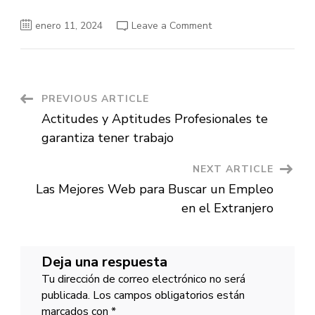
on
enero 11, 2024
Leave a Comment
Mejores
páginas
web
de
empleo
para
encontrar
Post
PREVIOUS ARTICLE
trabajo
Actitudes y Aptitudes Profesionales te
Navigation
garantiza tener trabajo
NEXT ARTICLE
Las Mejores Web para Buscar un Empleo
en el Extranjero
Deja una respuesta
Tu dirección de correo electrónico no será
publicada.
Los campos obligatorios están
marcados con
*