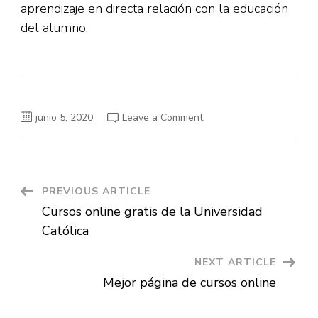
aprendizaje en directa relación con la educación
del alumno.
on
junio 5, 2020
Leave a Comment
Cursos
online
gratuitos
de
la
UC
de
Post
PREVIOUS ARTICLE
Valparaíso
Cursos online gratis de la Universidad
Navigation
Católica
NEXT ARTICLE
Mejor página de cursos online