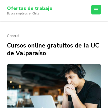
Skip
Ofertas de trabajo
to
Busca empleos en Chile
content
(Press
Enter)
General
Cursos online gratuitos de la UC
de Valparaíso