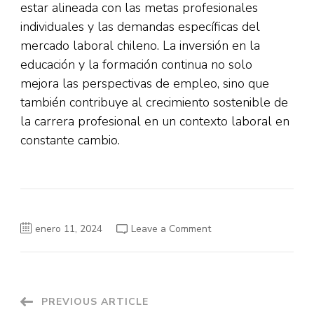
estar alineada con las metas profesionales
individuales y las demandas específicas del
mercado laboral chileno. La inversión en la
educación y la formación continua no solo
mejora las perspectivas de empleo, sino que
también contribuye al crecimiento sostenible de
la carrera profesional en un contexto laboral en
constante cambio.
on
enero 11, 2024
Leave a Comment
Cómo
Elegir
los
Cursos
Adecuados
para
Encontrar
Post
PREVIOUS ARTICLE
Trabajo