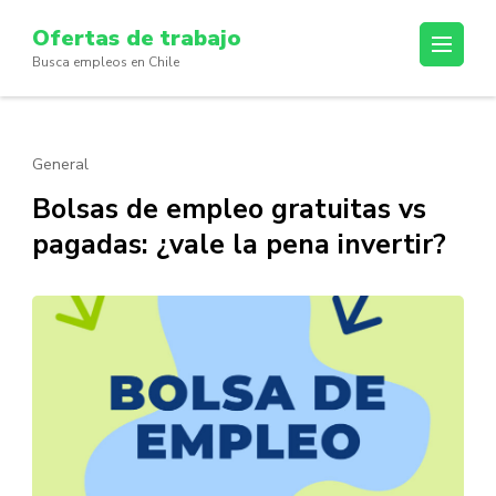
Skip
Ofertas de trabajo
to
Busca empleos en Chile
content
(Press
Enter)
General
Bolsas de empleo gratuitas vs
pagadas: ¿vale la pena invertir?