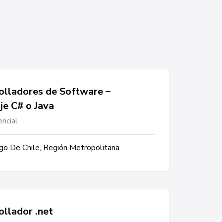
olladores de Software –
je C# o Java
ncial
go De Chile, Región Metropolitana
ollador .net