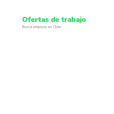
Skip
to
content
Ofertas de trabajo
(Press
Busca empleos en Chile
Enter)