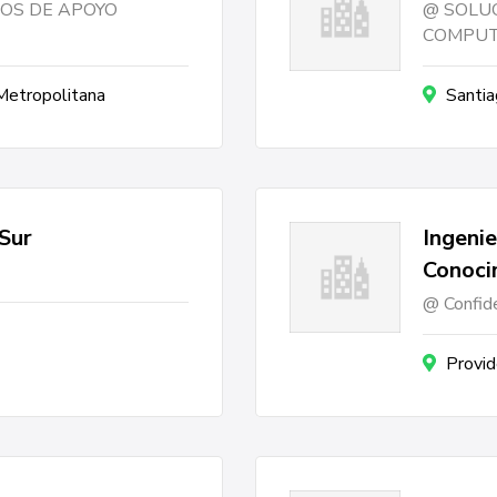
IOS DE APOYO
SOLUC
COMPUT
 Metropolitana
Santia
 Sur
Ingenie
Conoci
Confide
Provid