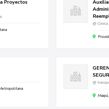
ra Proyectos
Auxilia
Admini
Reempl
a.
Clinic
tana
Provid
GEREN
SEGUR
transpo
 Metropolitana
Maipú,