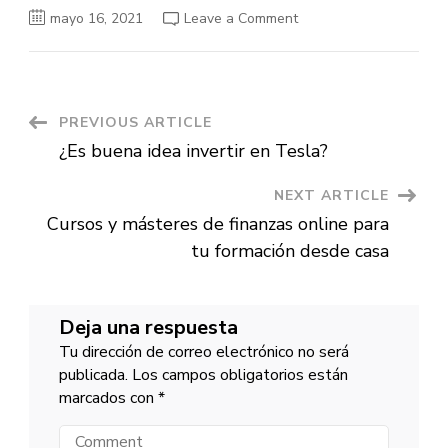
on
mayo 16, 2021
Leave a Comment
Mejores
bancos
de
Chile
2021
Post
PREVIOUS ARTICLE
¿Es buena idea invertir en Tesla?
Navigation
NEXT ARTICLE
Cursos y másteres de finanzas online para
tu formación desde casa
Deja una respuesta
Tu dirección de correo electrónico no será
publicada.
Los campos obligatorios están
marcados con
*
Comment