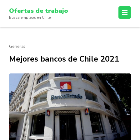
Skip
Ofertas de trabajo
to
Busca empleos en Chile
content
(Press
Enter)
General
Mejores bancos de Chile 2021