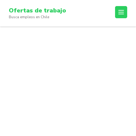
Skip
Ofertas de trabajo
to
Busca empleos en Chile
content
(Press
Enter)