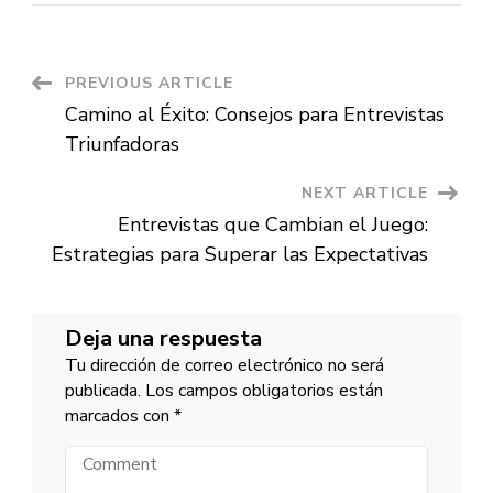
Definitiva
para
Entrevistas:
Consejos
Prácticos
Post
PREVIOUS ARTICLE
para
el
Camino al Éxito: Consejos para Entrevistas
Éxito
Navigation
Laboral
Triunfadoras
NEXT ARTICLE
Entrevistas que Cambian el Juego:
Estrategias para Superar las Expectativas
Deja una respuesta
Tu dirección de correo electrónico no será
publicada.
Los campos obligatorios están
marcados con
*
Comment