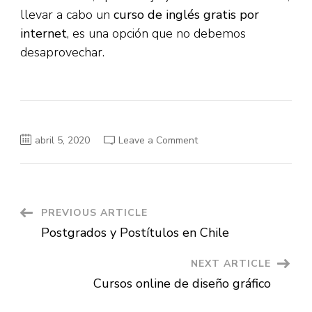
llevar a cabo un
curso de inglés gratis por
internet
, es una opción que no debemos
desaprovechar.
on
abril 5, 2020
Leave a Comment
Curso
de
inglés
gratis
por
internet
Post
PREVIOUS ARTICLE
Postgrados y Postítulos en Chile
Navigation
NEXT ARTICLE
Cursos online de diseño gráfico