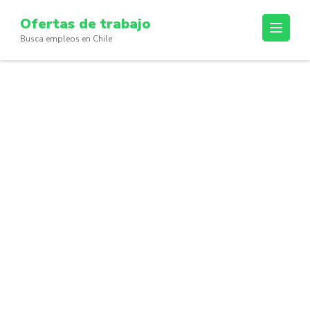
Skip
Ofertas de trabajo
to
Busca empleos en Chile
content
(Press
Enter)