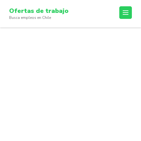
Skip
Ofertas de trabajo
to
Busca empleos en Chile
content
(Press
Enter)