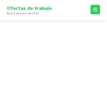
Skip
Ofertas de trabajo
to
Busca empleos en Chile
content
(Press
Enter)