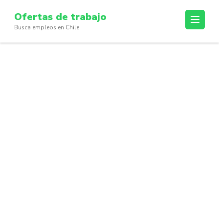
Skip
Ofertas de trabajo
to
Busca empleos en Chile
content
(Press
Enter)