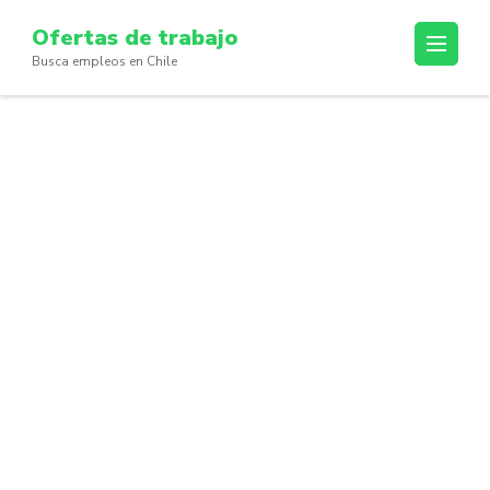
Skip
Ofertas de trabajo
to
Busca empleos en Chile
content
(Press
Enter)