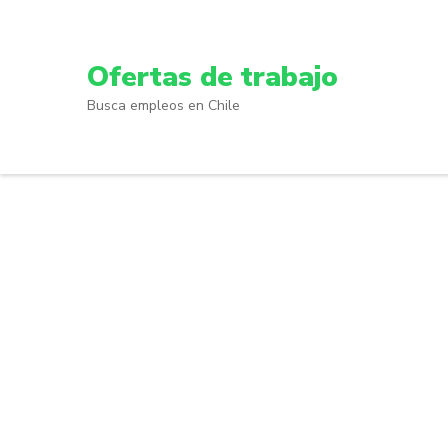
Skip
to
content
Ofertas de trabajo
(Press
Busca empleos en Chile
Enter)