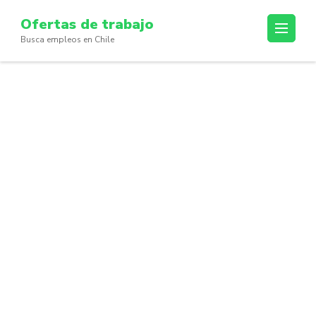
Skip
Ofertas de trabajo
to
Busca empleos en Chile
content
(Press
Enter)