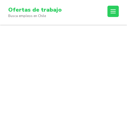
Skip
Ofertas de trabajo
to
Busca empleos en Chile
content
(Press
Enter)