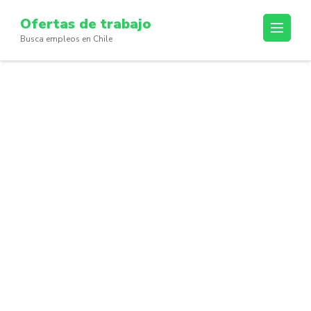
Skip
Ofertas de trabajo
to
Busca empleos en Chile
content
(Press
Enter)