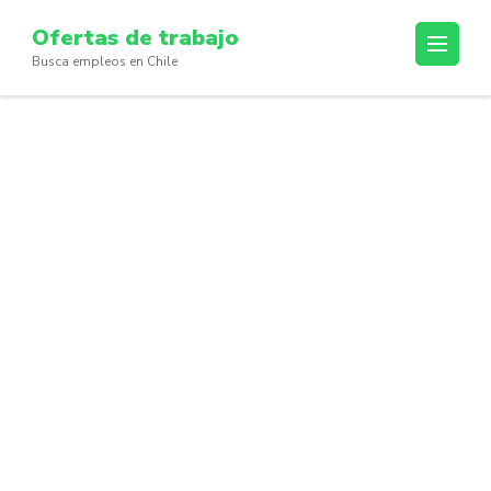
Skip
Ofertas de trabajo
to
Busca empleos en Chile
content
(Press
Enter)