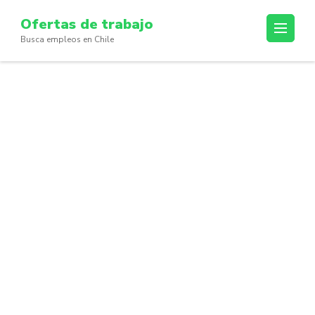
Skip
Ofertas de trabajo
to
Busca empleos en Chile
content
(Press
Enter)