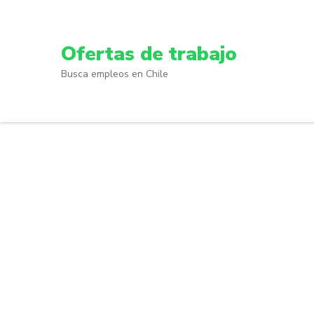
Skip
to
content
Ofertas de trabajo
(Press
Busca empleos en Chile
Enter)