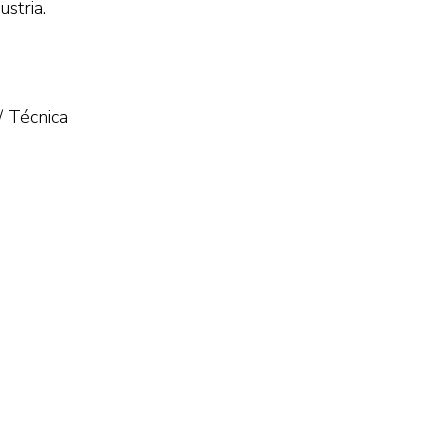
stria.
/ Técnica
i