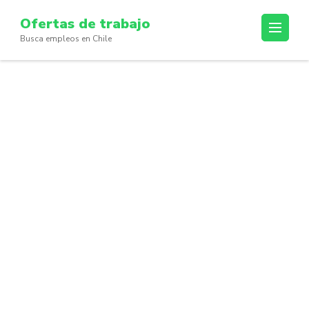
Skip
Ofertas de trabajo
to
Busca empleos en Chile
content
(Press
Enter)