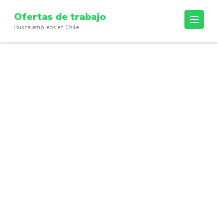
Skip
Ofertas de trabajo
to
Busca empleos en Chile
content
(Press
Enter)