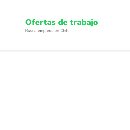
Skip
to
content
Ofertas de trabajo
(Press
Busca empleos en Chile
Enter)