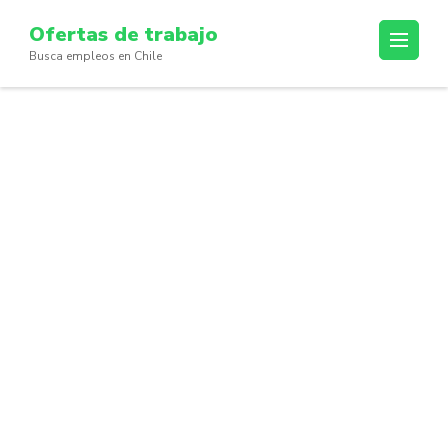
Skip
Ofertas de trabajo
to
Busca empleos en Chile
content
(Press
Enter)