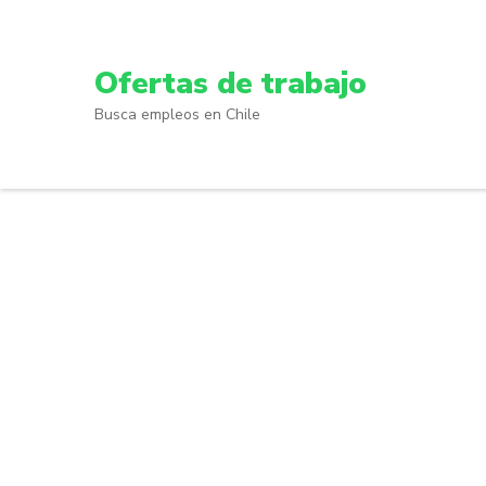
Skip
to
content
Ofertas de trabajo
(Press
Busca empleos en Chile
Enter)