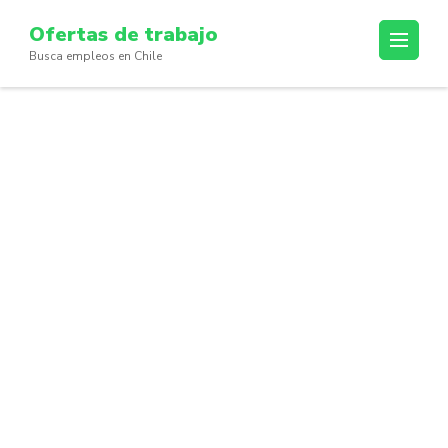
Skip
Ofertas de trabajo
to
Busca empleos en Chile
content
(Press
Enter)