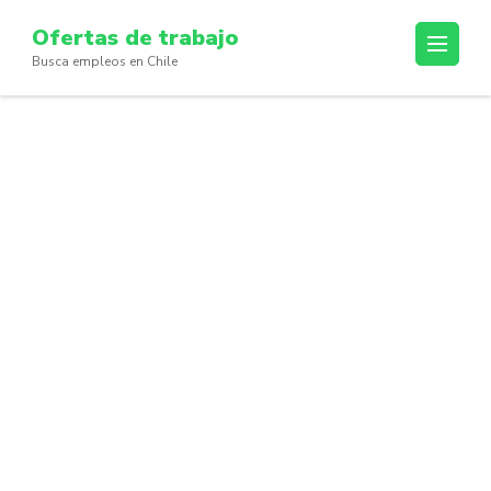
Skip
Ofertas de trabajo
to
Busca empleos en Chile
content
(Press
Enter)