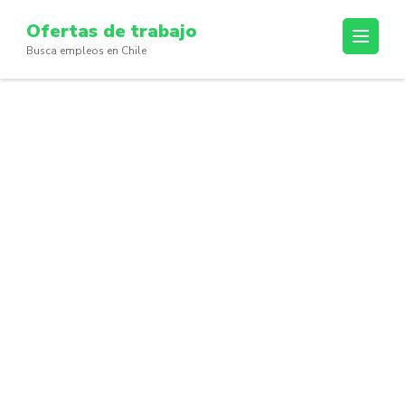
Skip
Ofertas de trabajo
to
Busca empleos en Chile
content
(Press
Enter)