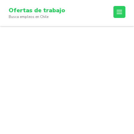
Skip
Ofertas de trabajo
to
Busca empleos en Chile
content
(Press
Enter)