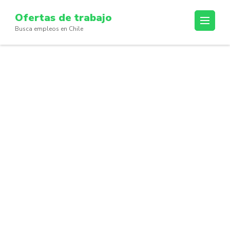
Skip
Ofertas de trabajo
to
Busca empleos en Chile
content
(Press
Enter)