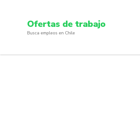
Skip
to
content
Ofertas de trabajo
(Press
Busca empleos en Chile
Enter)