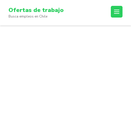
Skip
Ofertas de trabajo
to
Busca empleos en Chile
content
(Press
Enter)