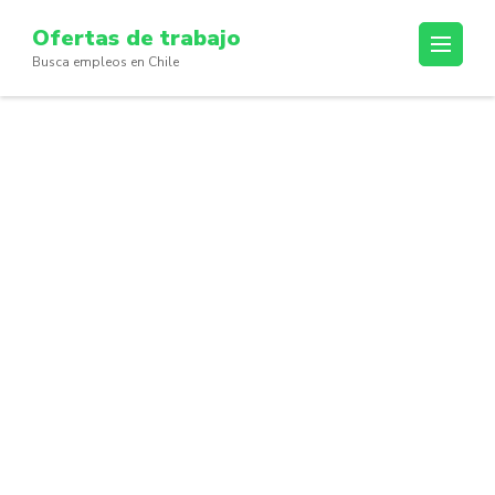
Skip
Ofertas de trabajo
to
Busca empleos en Chile
content
(Press
Enter)