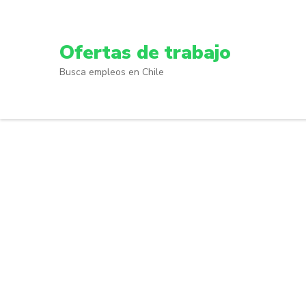
Skip
to
content
Ofertas de trabajo
(Press
Busca empleos en Chile
Enter)