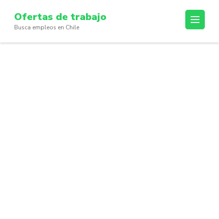
Skip
Ofertas de trabajo
to
Busca empleos en Chile
content
(Press
Enter)