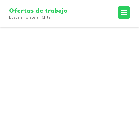
Skip
Ofertas de trabajo
to
Busca empleos en Chile
content
(Press
Enter)