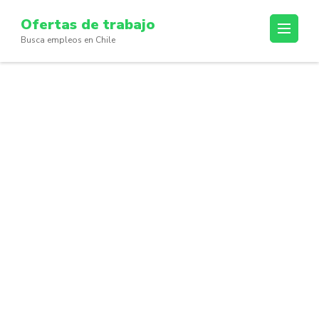
Skip
Ofertas de trabajo
to
Busca empleos en Chile
content
(Press
Enter)