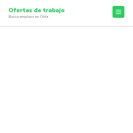
Skip
Ofertas de trabajo
to
Busca empleos en Chile
content
(Press
Enter)