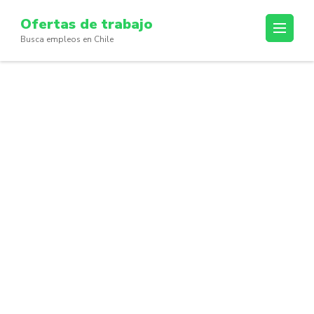
Skip
Ofertas de trabajo
to
Busca empleos en Chile
content
(Press
Enter)