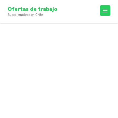
Skip
Ofertas de trabajo
to
Busca empleos en Chile
content
(Press
Enter)