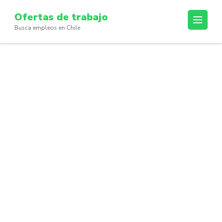
Skip
Ofertas de trabajo
to
Busca empleos en Chile
content
(Press
Enter)