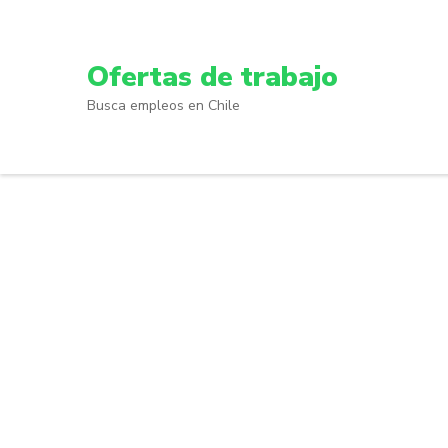
Skip
to
content
Ofertas de trabajo
(Press
Busca empleos en Chile
Enter)