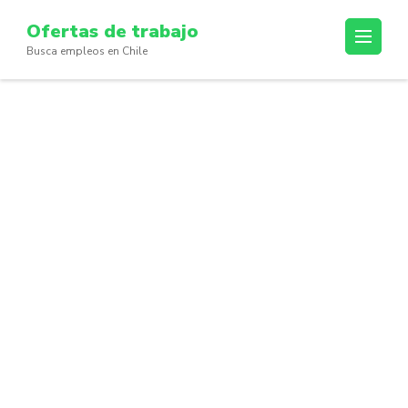
Skip
Ofertas de trabajo
to
Busca empleos en Chile
content
(Press
Enter)