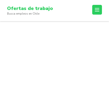
Skip
Ofertas de trabajo
to
Busca empleos en Chile
content
(Press
Enter)