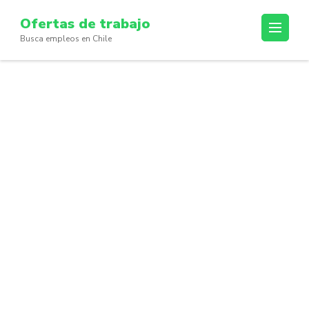
Skip
Ofertas de trabajo
to
Busca empleos en Chile
content
(Press
Enter)